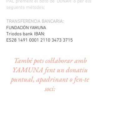
PAL prement el botó de 'DONAR'
o per els
seguents métodes:
TRANSFERENCIA BANCARIA:
FUNDACIÓN YAMUNA
Triodos bank IBAN:
ES28
1491 0001 2110 3473
3715
També pots col·laborar amb
YAMUNA fent un donatiu
puntual,
apadrinant o fen-te
soci: