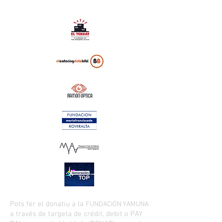
Pots fer el donatiu a la
FUNDACIÓN YAMUNA
a través de targeta de crédit, debit o PAY