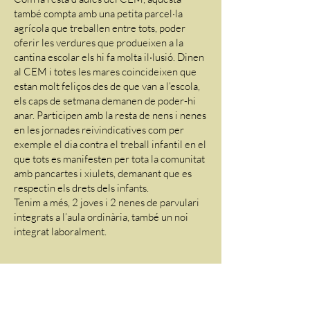
també compta amb una petita parcel·la
agrícola que treballen entre tots, poder
oferir les verdures que produeixen a la
cantina escolar els hi fa molta il·lusió. Dinen
al CEM i totes les mares coincideixen que
estan molt feliços des de que van a l’escola,
els caps de setmana demanen de poder-hi
anar. Participen amb la resta de nens i nenes
en les jornades reivindicatives com per
exemple el dia contra el treball infantil en el
que tots es manifesten per tota la comunitat
amb pancartes i xiulets, demanant que es
respectin els drets dels infants.
Tenim a més, 2 joves i 2 nenes de parvulari
integrats a l’aula ordinària, també un noi
integrat laboralment.