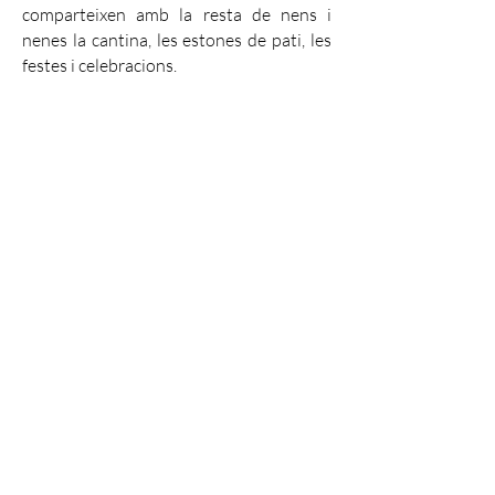
comparteixen amb la resta de nens i
nenes la cantina, les estones de pati, les
festes i celebracions.
Mme. Bodo ens diu això:
“Mamitiana era una mica agressiu cap als
altres nens més petits que ell, sobretot quan se’l
renyava a casa. Tota la família (la mare i els
avis) teníem que estar alerta en tot moment per
vigilar-lo perquè tan bon punt ens giràvem
s’escapava sense direcció. No podíem deixar-lo
sol mai, era impossible per mi treballar. A més
no li agradava rentar-se, li tenia por a l’aigua,
volia molt anar a l’escola perquè a casa no
tenia amics.
Des de que va al CEM de YAMUNA s’ha
tornat molt matiner, quan torna s’expressa
molt explicant tot el que ha fet, està content i
ajuda en les feines de casa cantant i ballant,